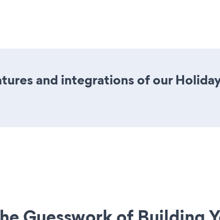
tures and integrations of our Holid
he Guesswork of Building Y