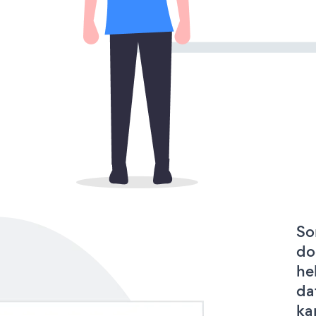
So
do
he
da
ka