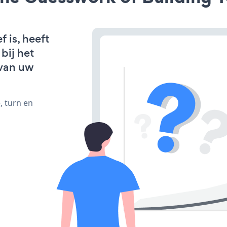
 is, heeft
bij het
van uw
, turn en