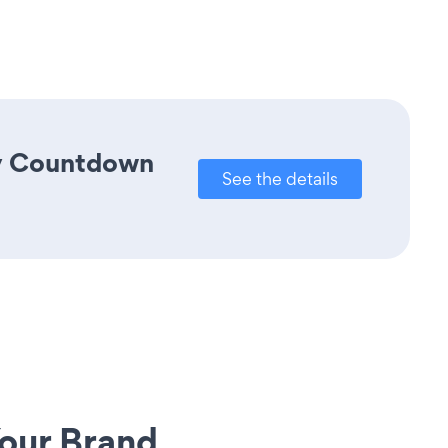
ay Countdown
See the details
our Brand