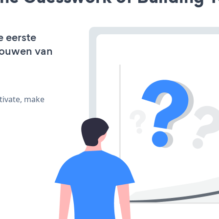
e eerste
bouwen van
tivate, make