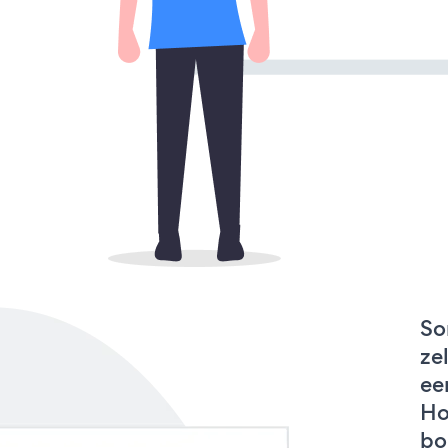
So
ze
ee
Ho
bo