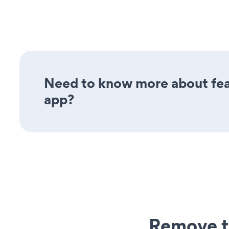
Need to know more about fea
app?
Remove t