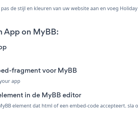
as de stijl en kleuren van uw website aan en voeg Holida
n App on MyBB:
pp
bed-fragment voor MyBB
 your app
element in de MyBB editor
yBB element dat html of een embed-code accepteert. sla o