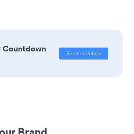
ay Countdown
See the details
our Brand