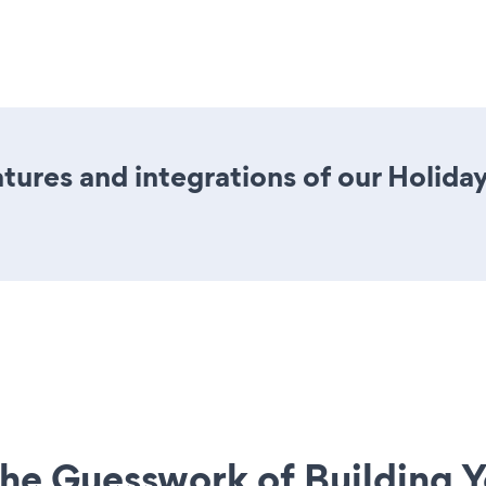
tures and integrations of our Holid
he Guesswork of Building Y