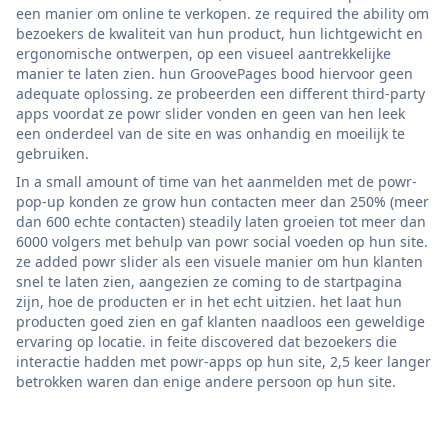
een manier om online te verkopen. ze required the ability om
bezoekers de kwaliteit van hun product, hun lichtgewicht en
ergonomische ontwerpen, op een visueel aantrekkelijke
manier te laten zien. hun GroovePages bood hiervoor geen
adequate oplossing. ze probeerden een different third-party
apps voordat ze powr slider vonden en geen van hen leek
een onderdeel van de site en was onhandig en moeilijk te
gebruiken.
In a small amount of time van het aanmelden met de powr-
pop-up konden ze grow hun contacten meer dan 250% (meer
dan 600 echte contacten) steadily laten groeien tot meer dan
6000 volgers met behulp van powr social voeden op hun site.
ze added powr slider als een visuele manier om hun klanten
snel te laten zien, aangezien ze coming to de startpagina
zijn, hoe de producten er in het echt uitzien. het laat hun
producten goed zien en gaf klanten naadloos een geweldige
ervaring op locatie. in feite discovered dat bezoekers die
interactie hadden met powr-apps op hun site, 2,5 keer langer
betrokken waren dan enige andere persoon op hun site.