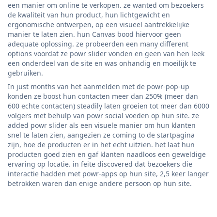
een manier om online te verkopen. ze wanted om bezoekers
de kwaliteit van hun product, hun lichtgewicht en
ergonomische ontwerpen, op een visueel aantrekkelijke
manier te laten zien. hun Canvas bood hiervoor geen
adequate oplossing. ze probeerden een many different
options voordat ze powr slider vonden en geen van hen leek
een onderdeel van de site en was onhandig en moeilijk te
gebruiken.
In just months van het aanmelden met de powr-pop-up
konden ze boost hun contacten meer dan 250% (meer dan
600 echte contacten) steadily laten groeien tot meer dan 6000
volgers met behulp van powr social voeden op hun site. ze
added powr slider als een visuele manier om hun klanten
snel te laten zien, aangezien ze coming to de startpagina
zijn, hoe de producten er in het echt uitzien. het laat hun
producten goed zien en gaf klanten naadloos een geweldige
ervaring op locatie. in feite discovered dat bezoekers die
interactie hadden met powr-apps op hun site, 2,5 keer langer
betrokken waren dan enige andere persoon op hun site.