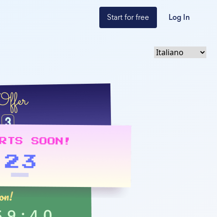
Start for free
Log In