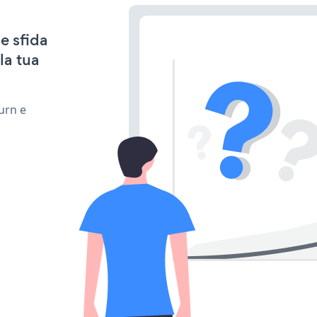
e sfida
la tua
urn e