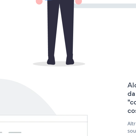
Al
da
"c
co
Alt
sou