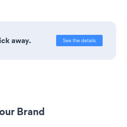
ick away.
See the details
our Brand