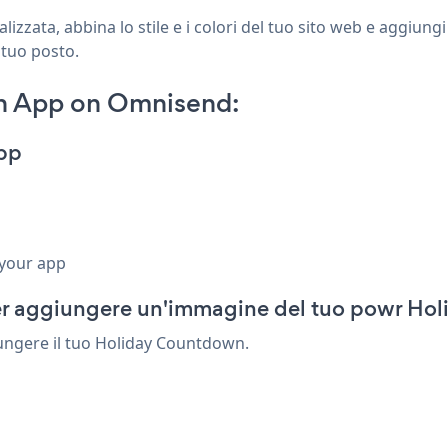
zata, abbina lo stile e i colori del tuo sito web e aggiun
 tuo posto.
n App on Omnisend:
pp
 your app
er aggiungere un'immagine del tuo powr Ho
iungere il tuo Holiday Countdown.