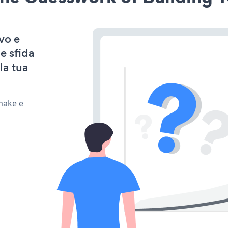
vo e
e sfida
la tua
 make e