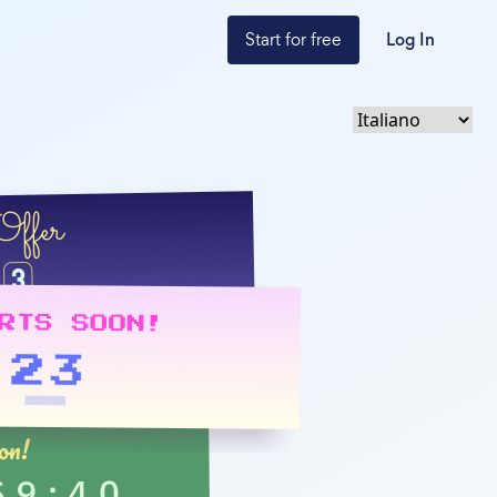
Start for free
Log In