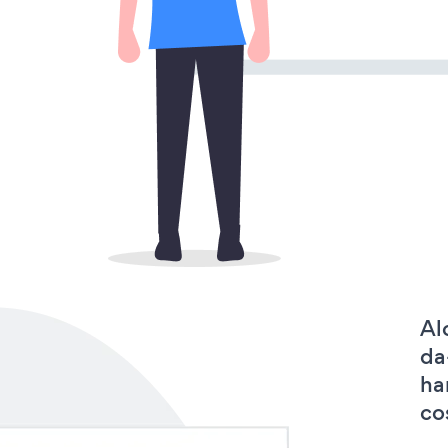
Al
da
ha
co