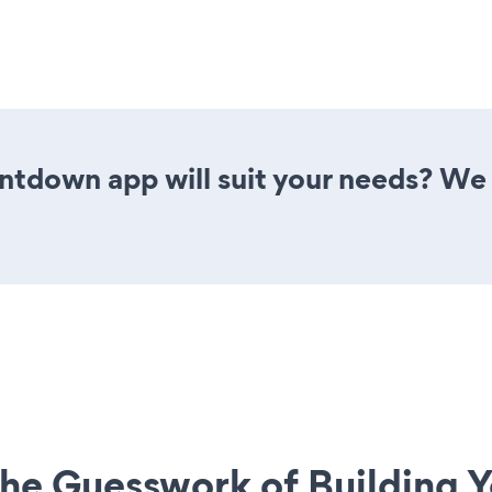
ntdown app will suit your needs? We 
he Guesswork of Building Y