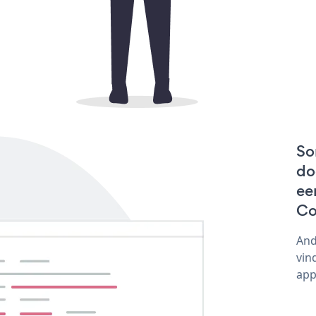
So
do
ee
Co
And
vin
app