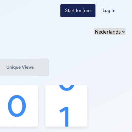
Start for free
Log In