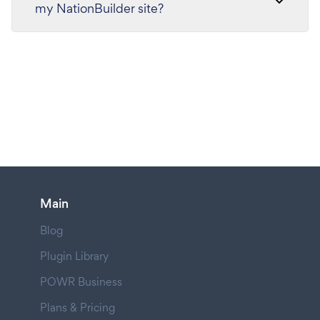
my NationBuilder site?
Main
Blog
Plugin Library
POWR Business
Plans & Pricing