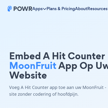
Apps
Plans & Pricing
About
Resources
Embed A Hit Counter
MoonFruit
App Op U
Website
Voeg A Hit Counter app toe aan uw MoonFruit -
site zonder codering of hoofdpijn.