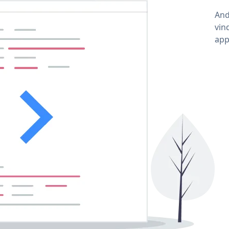
And
vin
app