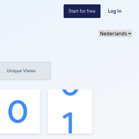
Start for free
Log In