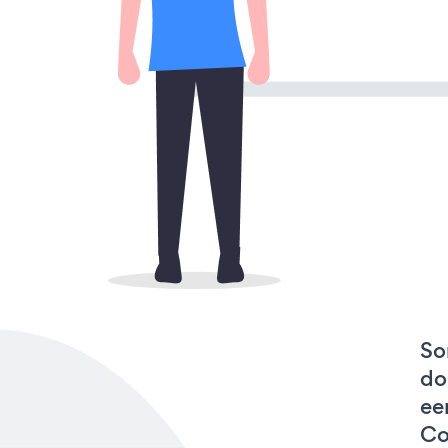
So
do
ee
Co