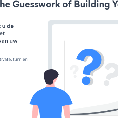
he Guesswork of Building Y
t u de
et
van uw
ivate, turn en