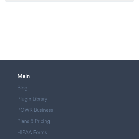
Main
Blog
Plugin Library
POWR Business
Plans & Pricing
HIPAA Forms