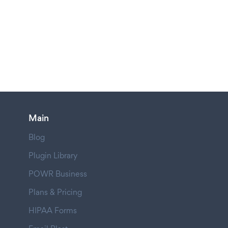
Main
Blog
Plugin Library
POWR Business
Plans & Pricing
HIPAA Forms