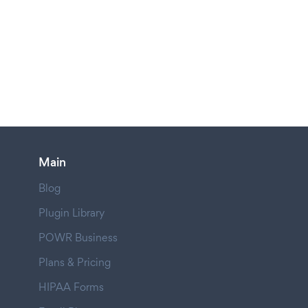
Main
Blog
Plugin Library
POWR Business
Plans & Pricing
HIPAA Forms