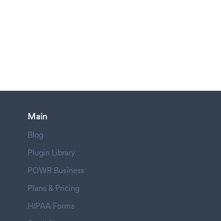
Main
Blog
Plugin Library
POWR Business
Plans & Pricing
HIPAA Forms