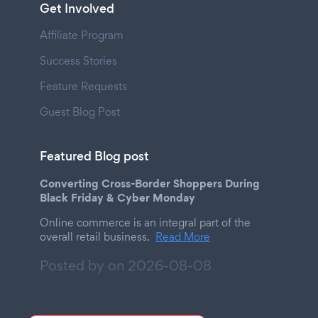
Get Involved
Affiliate Program
Success Stories
Feature Requests
Guest Blog Post
Featured Blog post
Converting Cross-Border Shoppers During
Black Friday & Cyber Monday
Online commerce is an integral part of the
overall retail business.
Read More
Posted by on
2026-08-08