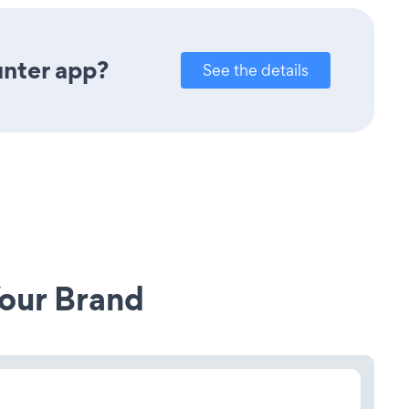
unter app?
See the details
our Brand