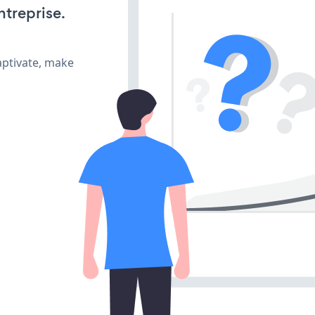
ntreprise.
aptivate, make