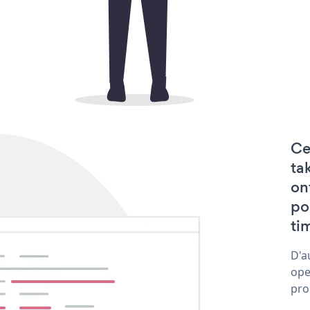
Ce
ta
on
po
tim
D'a
ope
pro