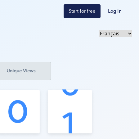
Start for free
Log In