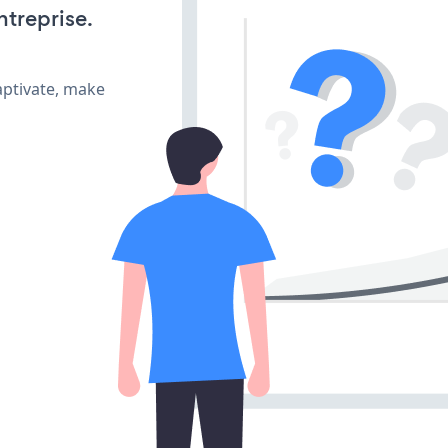
ntreprise.
aptivate, make