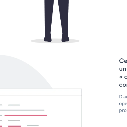
Ce
un
« 
co
D'a
ope
pro