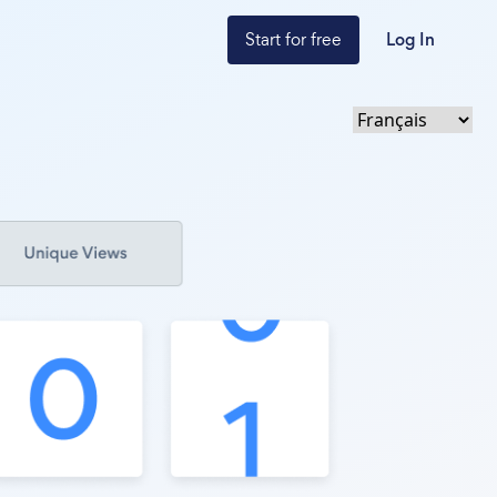
Start for free
Log In