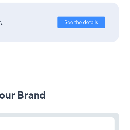
.
See the details
our Brand