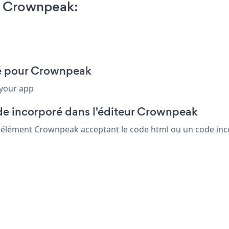
n Crownpeak:
oré pour Crownpeak
 your app
de incorporé dans l'éditeur Crownpeak
ut élément Crownpeak acceptant le code html ou un code incor