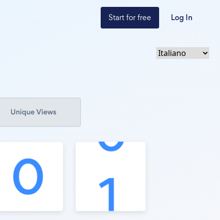
Start for free
Log In