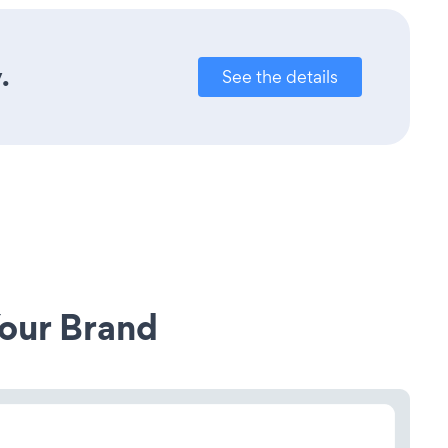
.
See the details
our Brand