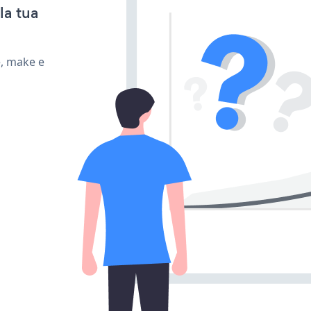
la tua
e, make e