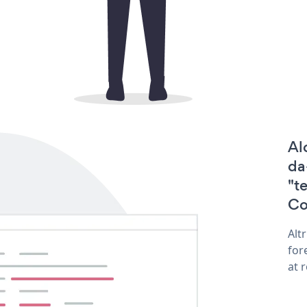
Al
da
"t
Co
Alt
for
at 