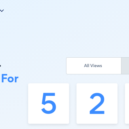
r
 For