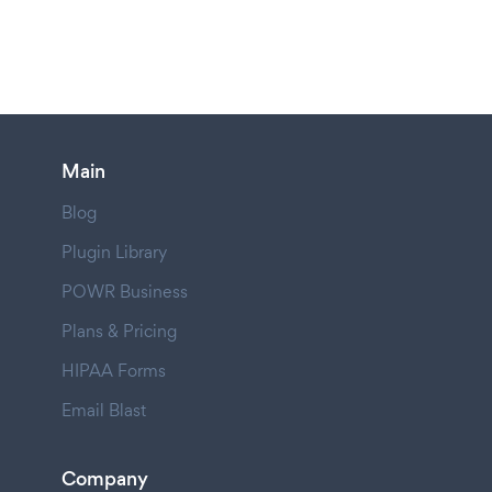
Main
Blog
Plugin Library
POWR Business
Plans & Pricing
HIPAA Forms
Email Blast
Company