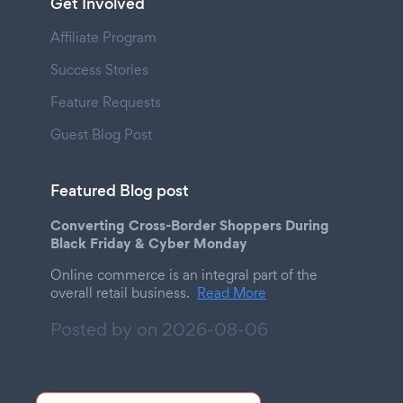
Get Involved
Affiliate Program
Success Stories
Feature Requests
Guest Blog Post
Featured Blog post
Converting Cross-Border Shoppers During
Black Friday & Cyber Monday
Online commerce is an integral part of the
overall retail business.
Read More
Posted by on
2026-08-06