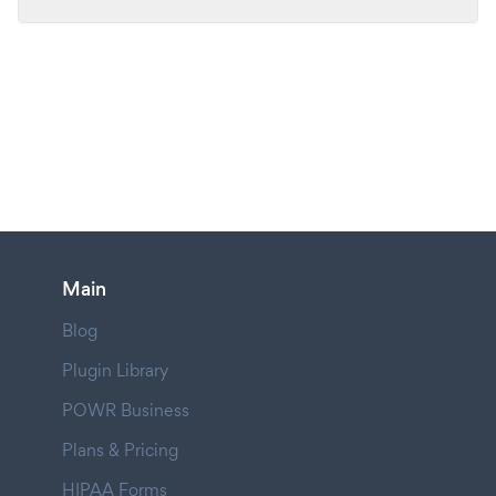
Main
Blog
Plugin Library
POWR Business
Plans & Pricing
HIPAA Forms