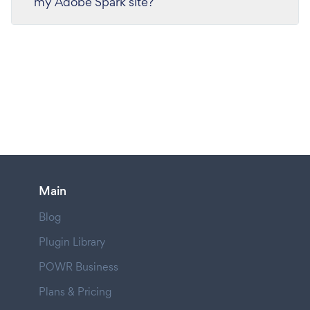
my Adobe Spark site?
Main
Blog
Plugin Library
POWR Business
Plans & Pricing