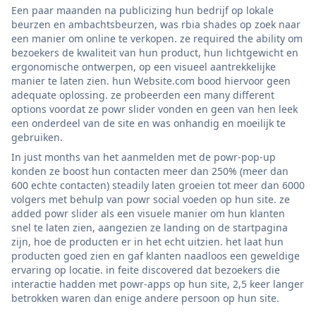
Een paar maanden na publicizing hun bedrijf op lokale
beurzen en ambachtsbeurzen, was rbia shades op zoek naar
een manier om online te verkopen. ze required the ability om
bezoekers de kwaliteit van hun product, hun lichtgewicht en
ergonomische ontwerpen, op een visueel aantrekkelijke
manier te laten zien. hun Website.com bood hiervoor geen
adequate oplossing. ze probeerden een many different
options voordat ze powr slider vonden en geen van hen leek
een onderdeel van de site en was onhandig en moeilijk te
gebruiken.
In just months van het aanmelden met de powr-pop-up
konden ze boost hun contacten meer dan 250% (meer dan
600 echte contacten) steadily laten groeien tot meer dan 6000
volgers met behulp van powr social voeden op hun site. ze
added powr slider als een visuele manier om hun klanten
snel te laten zien, aangezien ze landing on de startpagina
zijn, hoe de producten er in het echt uitzien. het laat hun
producten goed zien en gaf klanten naadloos een geweldige
ervaring op locatie. in feite discovered dat bezoekers die
interactie hadden met powr-apps op hun site, 2,5 keer langer
betrokken waren dan enige andere persoon op hun site.