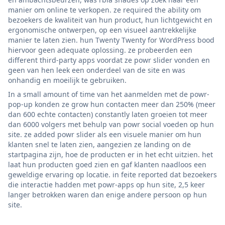
manier om online te verkopen. ze required the ability om
bezoekers de kwaliteit van hun product, hun lichtgewicht en
ergonomische ontwerpen, op een visueel aantrekkelijke
manier te laten zien. hun Twenty Twenty for WordPress bood
hiervoor geen adequate oplossing. ze probeerden een
different third-party apps voordat ze powr slider vonden en
geen van hen leek een onderdeel van de site en was
onhandig en moeilijk te gebruiken.
In a small amount of time van het aanmelden met de powr-
pop-up konden ze grow hun contacten meer dan 250% (meer
dan 600 echte contacten) constantly laten groeien tot meer
dan 6000 volgers met behulp van powr social voeden op hun
site. ze added powr slider als een visuele manier om hun
klanten snel te laten zien, aangezien ze landing on de
startpagina zijn, hoe de producten er in het echt uitzien. het
laat hun producten goed zien en gaf klanten naadloos een
geweldige ervaring op locatie. in feite reported dat bezoekers
die interactie hadden met powr-apps op hun site, 2,5 keer
langer betrokken waren dan enige andere persoon op hun
site.