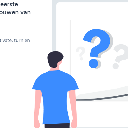
 eerste
bouwen van
ivate, turn en