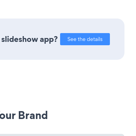
 slideshow app?
See the details
our Brand