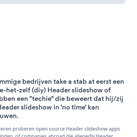
mmige bedrijven take a stab at eerst een
e-het-zelf (diy) Header slideshow of
bben een "techie" die beweert dat hij/zij
Header slideshow in 'no time' kan
uwen.
eren proberen open source Header slideshow apps
vinden, of companies abroad die allegedly Header