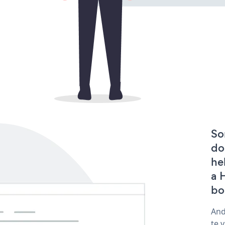
So
do
he
a 
bo
And
te 