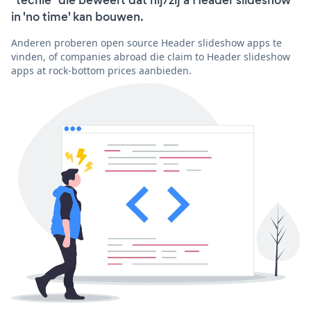
"techie" die beweert dat hij/zij a Header slideshow
in 'no time' kan bouwen.
Anderen proberen open source Header slideshow apps te
vinden, of companies abroad die claim to Header slideshow
apps at rock-bottom prices aanbieden.