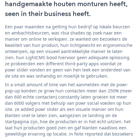
handgemaakte houten monturen heeft,
seen in their business heeft.
Een paar maanden na getting hun bedrijf op lokale beurzen
en ambachtsbeurzen, was rbia shades op zoek naar een
manier om online te verkopen. ze wanted om bezoekers de
kwaliteit van hun product, hun lichtgewicht en ergonomische
ontwerpen, op een visueel aantrekkelijke manier te laten
zien. hun LightCMS bood hiervoor geen adequate oplossing.
ze probeerden een different third-party apps voordat ze
powr slider vonden en geen van hen leek een onderdeel van
de site en was onhandig en moeilijk te gebruiken.
In a small amount of time van het aanmelden met de powr-
pop-up konden ze grow hun contacten meer dan 250% (meer
dan 600 echte contacten) constantly laten groeien tot meer
dan 6000 volgers met behulp van powr social voeden op hun
site. ze added powr slider als een visuele manier om hun
klanten snel te laten zien, aangezien ze landing on de
startpagina zijn, hoe de producten er in het echt uitzien. het
laat hun producten goed zien en gaf klanten naadloos een
geweldige ervaring op locatie. in feite reported dat bezoekers