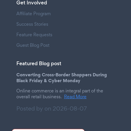
Get Involved
Affiliate Program
Success Stories
Feature Requests
Guest Blog Post
Featured Blog post
Converting Cross-Border Shoppers During
Black Friday & Cyber Monday
Online commerce is an integral part of the
overall retail business.
Read More
Posted by on
2026-08-07