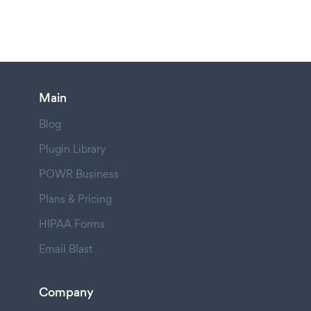
Main
Blog
Plugin Library
POWR Business
Plans & Pricing
HIPAA Forms
Email Blast
Company