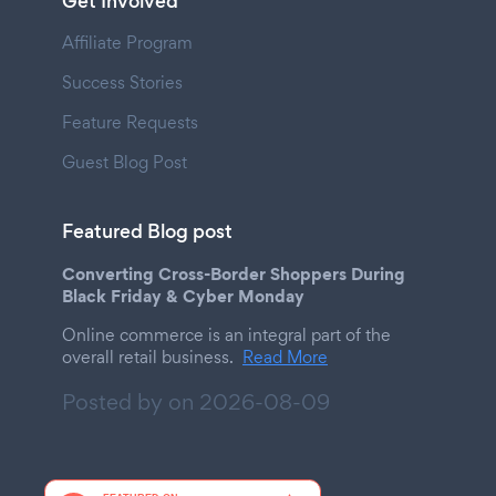
Get Involved
Affiliate Program
Success Stories
Feature Requests
Guest Blog Post
Featured Blog post
Converting Cross-Border Shoppers During
Black Friday & Cyber Monday
Online commerce is an integral part of the
overall retail business.
Read More
Posted by on
2026-08-09