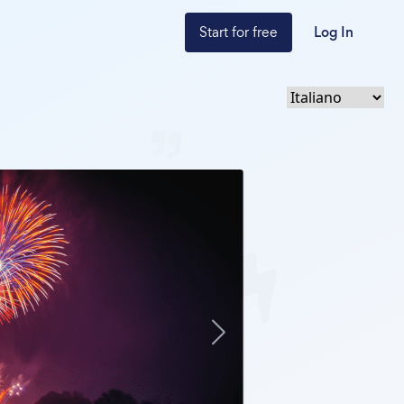
Start for free
Log In