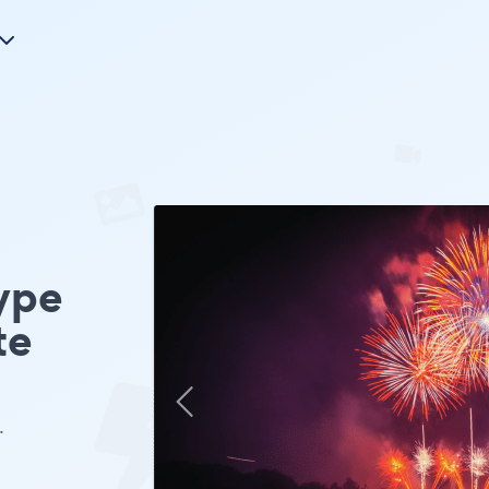
ype
te
.