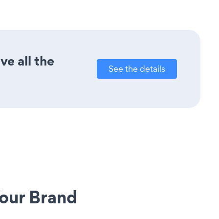
ve all the
See the details
our Brand