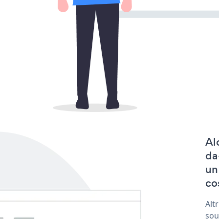
Al
da
un
co
Alt
sou