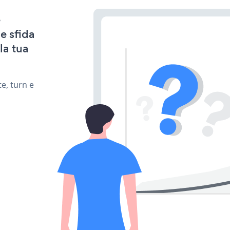
e
e sfida
la tua
e, turn e