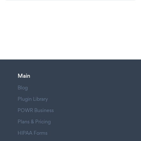
Main
Blog
Plugin Library
POWR Business
Plans & Pricing
HIPAA Forms