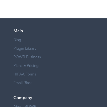
Main
Blog
Plugin Library
POWR Business
Plans & Pricing
HIPAA Forms
Email Blast
Company
About POWR