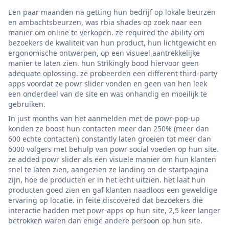
Een paar maanden na getting hun bedrijf op lokale beurzen
en ambachtsbeurzen, was rbia shades op zoek naar een
manier om online te verkopen. ze required the ability om
bezoekers de kwaliteit van hun product, hun lichtgewicht en
ergonomische ontwerpen, op een visueel aantrekkelijke
manier te laten zien. hun Strikingly bood hiervoor geen
adequate oplossing. ze probeerden een different third-party
apps voordat ze powr slider vonden en geen van hen leek
een onderdeel van de site en was onhandig en moeilijk te
gebruiken.
In just months van het aanmelden met de powr-pop-up
konden ze boost hun contacten meer dan 250% (meer dan
600 echte contacten) constantly laten groeien tot meer dan
6000 volgers met behulp van powr social voeden op hun site.
ze added powr slider als een visuele manier om hun klanten
snel te laten zien, aangezien ze landing on de startpagina
zijn, hoe de producten er in het echt uitzien. het laat hun
producten goed zien en gaf klanten naadloos een geweldige
ervaring op locatie. in feite discovered dat bezoekers die
interactie hadden met powr-apps op hun site, 2,5 keer langer
betrokken waren dan enige andere persoon op hun site.