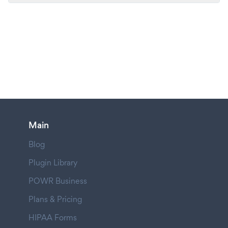
Main
Blog
Plugin Library
POWR Business
Plans & Pricing
HIPAA Forms