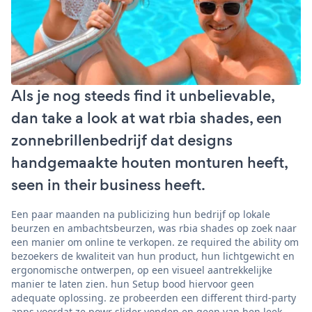
Als je nog steeds find it unbelievable,
dan take a look at wat rbia shades, een
zonnebrillenbedrijf dat designs
handgemaakte houten monturen heeft,
seen in their business heeft.
Een paar maanden na publicizing hun bedrijf op lokale
beurzen en ambachtsbeurzen, was rbia shades op zoek naar
een manier om online te verkopen. ze required the ability om
bezoekers de kwaliteit van hun product, hun lichtgewicht en
ergonomische ontwerpen, op een visueel aantrekkelijke
manier te laten zien. hun Setup bood hiervoor geen
adequate oplossing. ze probeerden een different third-party
apps voordat ze powr slider vonden en geen van hen leek