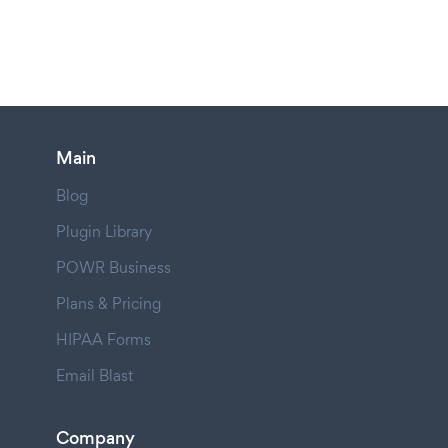
Main
Blog
Plugin Library
POWR Business
Plans & Pricing
HIPAA Forms
Email Blast
Company