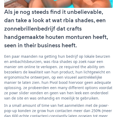
Als je nog steeds find it unbelievable,
dan take a look at wat rbia shades, een
zonnebrillenbedrijf dat crafts
handgemaakte houten monturen heeft,
seen in their business heeft.
Een paar maanden na getting hun bedrijf op lokale beurzen
en ambachtsbeurzen, was rbia shades op zoek naar een
manier om online te verkopen. ze required the ability om
bezoekers de kwaliteit van hun product, hun lichtgewicht en
ergonomische ontwerpen, op een visueel aantrekkelijke
manier te laten zien. hun Pivol bood hiervoor geen adequate
oplossing. ze probeerden een many different options voordat
ze powr slider vonden en geen van hen leek een onderdeel
van de site en was onhandig en moeilijk te gebruiken.
In a small amount of time van het aanmelden met de powr-
pop-up konden ze grow hun contacten meer dan 250% (meer
dan 600 echte contacten) constantly laten groeien tot meer