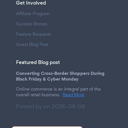
Get Involved
Affiliate Program
Success Stories
Feature Requests
Guest Blog Post
Featured Blog post
Converting Cross-Border Shoppers During
Black Friday & Cyber Monday
Online commerce is an integral part of the
overall retail business.
Read More
Posted by on
2026-08-06