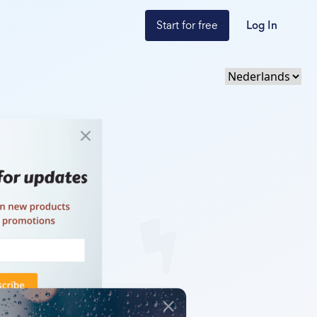
Start for free
Log In