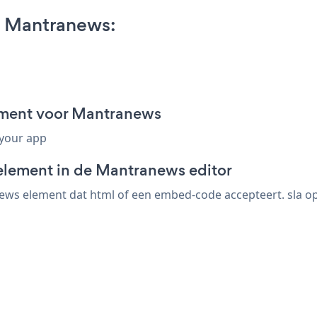
 Mantranews:
ment voor Mantranews
 your app
element in de Mantranews editor
s element dat html of een embed-code accepteert. sla op, 