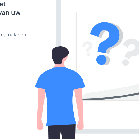
et
van uw
te, make en