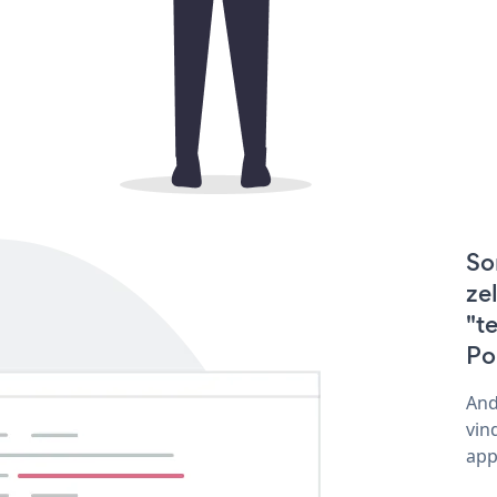
So
ze
"t
Po
And
vin
app