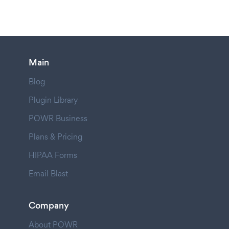
Main
Blog
Plugin Library
POWR Business
Plans & Pricing
HIPAA Forms
Email Blast
Company
About POWR