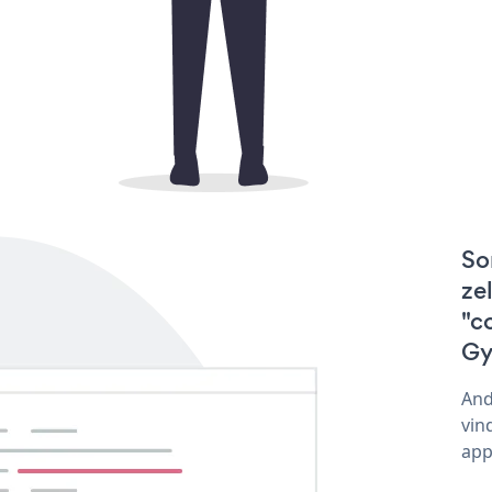
So
ze
"c
Gy
And
vin
app