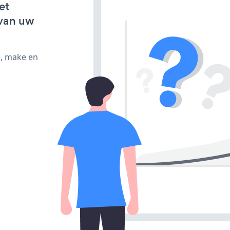
et
van uw
e, make en