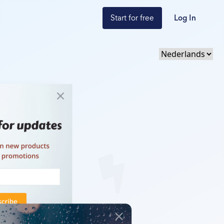
Start for free
Log In