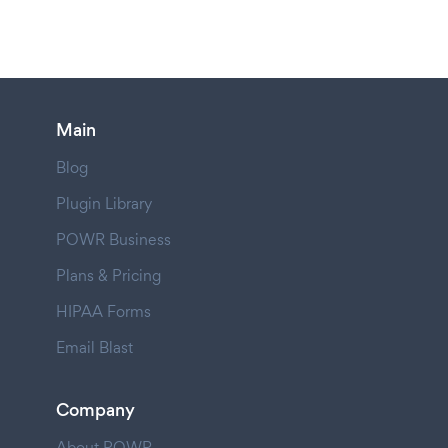
Main
Blog
Plugin Library
POWR Business
Plans & Pricing
HIPAA Forms
Email Blast
Company
About POWR