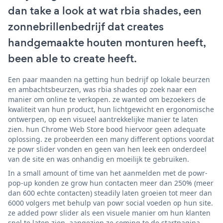
dan take a look at wat rbia shades, een
zonnebrillenbedrijf dat creates
handgemaakte houten monturen heeft,
been able to create heeft.
Een paar maanden na getting hun bedrijf op lokale beurzen
en ambachtsbeurzen, was rbia shades op zoek naar een
manier om online te verkopen. ze wanted om bezoekers de
kwaliteit van hun product, hun lichtgewicht en ergonomische
ontwerpen, op een visueel aantrekkelijke manier te laten
zien. hun Chrome Web Store bood hiervoor geen adequate
oplossing. ze probeerden een many different options voordat
ze powr slider vonden en geen van hen leek een onderdeel
van de site en was onhandig en moeilijk te gebruiken.
In a small amount of time van het aanmelden met de powr-
pop-up konden ze grow hun contacten meer dan 250% (meer
dan 600 echte contacten) steadily laten groeien tot meer dan
6000 volgers met behulp van powr social voeden op hun site.
ze added powr slider als een visuele manier om hun klanten
snel te laten zien, aangezien ze coming to de startpagina