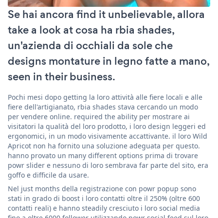
Se hai ancora find it unbelievable, allora
take a look at cosa ha rbia shades,
un'azienda di occhiali da sole che
designs montature in legno fatte a mano,
seen in their business.
Pochi mesi dopo getting la loro attività alle fiere locali e alle
fiere dell'artigianato, rbia shades stava cercando un modo
per vendere online. required the ability per mostrare ai
visitatori la qualità del loro prodotto, i loro design leggeri ed
ergonomici, in un modo visivamente accattivante. il loro Wild
Apricot non ha fornito una soluzione adeguata per questo.
hanno provato un many different options prima di trovare
powr slider e nessuno di loro sembrava far parte del sito, era
goffo e difficile da usare.
Nel just months della registrazione con powr popup sono
stati in grado di boost i loro contatti oltre il 250% (oltre 600
contatti reali) e hanno steadily cresciuto i loro social media
fino a oltre 6000 follower utilizzando powr social feed sul loro