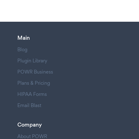
Main
Blog
Plugin Library
POWR Business
Plans & Pricing
HIPAA Forms
Email Blast
Company
About POWR