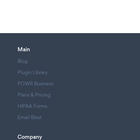
Main
Blog
Plugin Library
POWR Business
Plans & Pricing
HIPAA Forms
Email Blast
Company