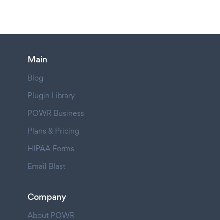
Main
Blog
Plugin Library
POWR Business
Plans & Pricing
HIPAA Forms
Email Blast
Company
About POWR