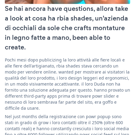
Se hai ancora have questions, allora take
a look at cosa ha rbia shades, un'azienda
di occhiali da sole che crafts montature
in legno fatte a mano, been able to
create.
Pochi mesi dopo publicizing la loro attività alle fiere locali e
alle fiere dell'artigianato, rbia shades stava cercando un
modo per vendere online. wanted per mostrare ai visitatori la
qualità del loro prodotto, i loro design leggeri ed ergonomici,
in un modo visivamente accattivante. il loro Duda non ha
fornito una soluzione adeguata per questo. hanno provato un
different third-party apps prima di trovare powr slider e
nessuno di loro sembrava far parte del sito, era goffo e
difficile da usare.
Nel just months della registrazione con powr popup sono
stati in grado di grow i loro contatti oltre il 250% (oltre 600
contatti reali) e hanno constantly cresciuto i loro social media
fino a oltre 6000 follower utilizzando powr social feed sul loro