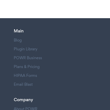
Main
Blog
Plugin Library
POWR Business
Plans & Pricing
HIPAA Forms
Email Blast
Company
About POWR