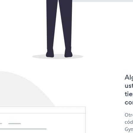
Al
us
ti
co
Otr
cód
Gym