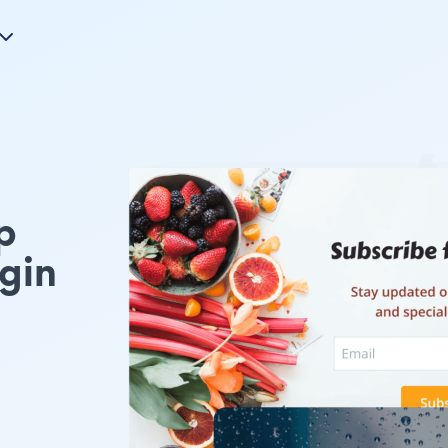
p
gin