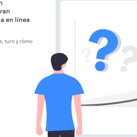
n
gran
a en línea
te, turn y cómo