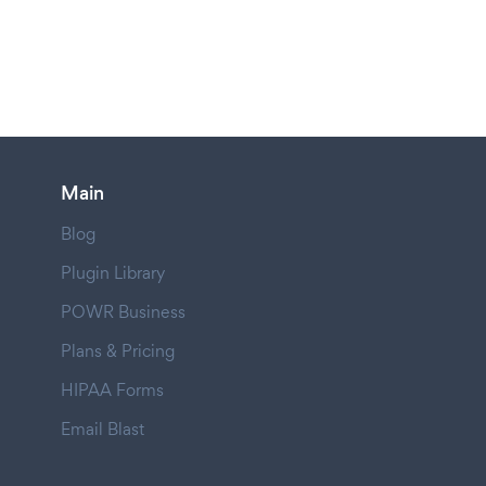
Main
Blog
Plugin Library
POWR Business
Plans & Pricing
HIPAA Forms
Email Blast