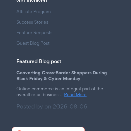
Get Involved
Affiliate Program
Success Stories
Feature Requests
Guest Blog Post
Featured Blog post
Converting Cross-Border Shoppers During
Black Friday & Cyber Monday
Online commerce is an integral part of the
overall retail business.
Read More
Posted by on
2026-08-06