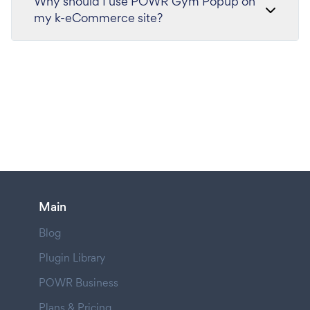
Why should I use POWR Gym Popup on
my k-eCommerce site?
Main
Blog
Plugin Library
POWR Business
Plans & Pricing