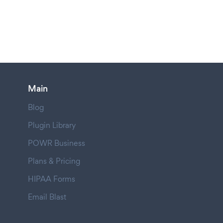
Main
Blog
Plugin Library
POWR Business
Plans & Pricing
HIPAA Forms
Email Blast