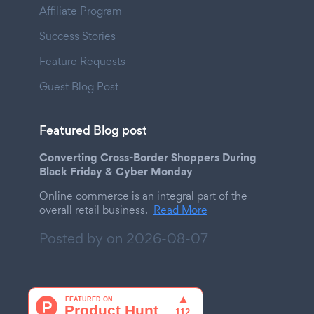
Affiliate Program
Success Stories
Feature Requests
Guest Blog Post
Featured Blog post
Converting Cross-Border Shoppers During
Black Friday & Cyber Monday
Online commerce is an integral part of the
overall retail business.
Read More
Posted by on
2026-08-07