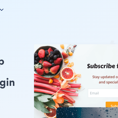
p
gin