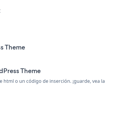
:
ss Theme
ordPress Theme
tml o un código de inserción. ¡guarde, vea la