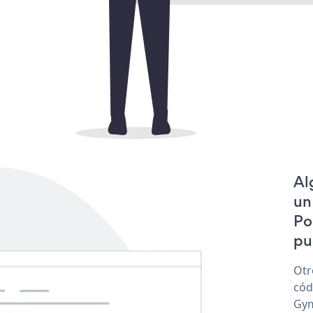
Al
un
Po
pu
Otr
cód
Gym